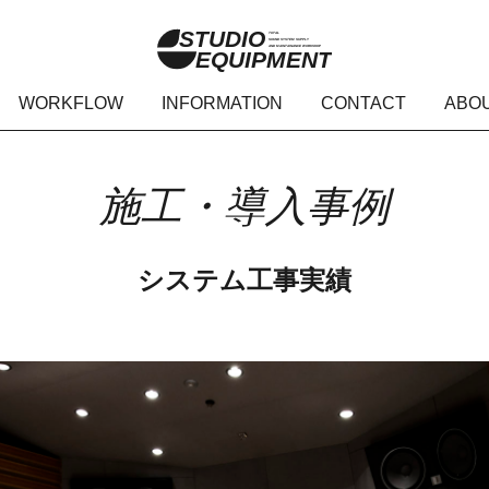
STUDIO
TOTAL
SOUND SYSTEM SUPPLY
AND MAINTAINANCE WORKSHOP
EQUIPMENT
WORKFLOW
INFORMATION
CONTACT
ABO
施工・導入事例
システム工事実績