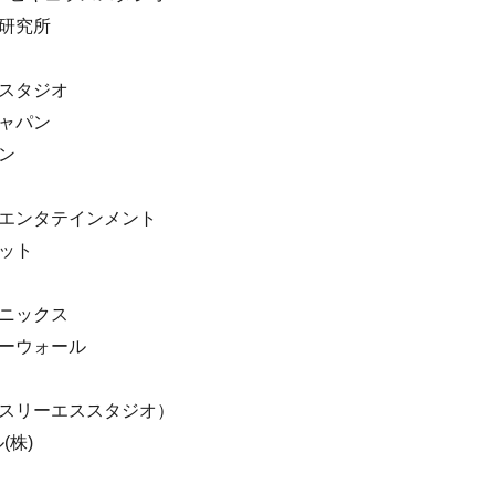
松研究所
ンスタジオ
ジャパン
ン
ルエンタテインメント
ネット
エニックス
ダーウォール
（スリーエススタジオ）
(株)