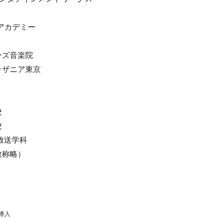
ルアカデミー
ーズ音楽院
ッザニア東京
校
校
放送学科
敬称略）
導入