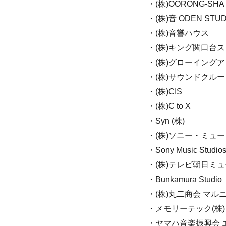
・(株)OORONG-SHA
・(株)音 ODEN STUD
・(株)音響ハウス
・(株)キング関口台
・(株)グローイング
・(株)サウンドクルー
・(株)CIS
・(株)C to X
・Syn (株)
・(株)ソニー・ミュ
・Sony Music Studio
・(株)テレビ朝日ミ
・Bunkamura Studio
・(株)丸二商会 マル
・メモリーテック(株)
・ヤマハ音楽振興会 