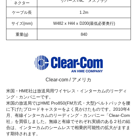
リバースTNC メスプラグ
ネクター
ケーブル長
1.2m
サイズ(mm)
W482 x H44 x D200(最低必要奥行)
重量(g)
840
Clear-com / アメリカ
米国・HME社は放送局用ワイヤレス・インターカムのリーディ
ング・カンパニーです。
米国の放送局ではHME Pro850(FM方式・大型)ベルトパックを腰
に下げたブロードキャスターをよく見かけたものです。2010年4
月、有線インターカムのリーディング・カンパニー「Clear-Com
社」を買収しました。無線と有線でそれぞれ実績のある２社の結
合は、インターカムのシームレスで相乗的可能性の拡大がますま
す期待されます。