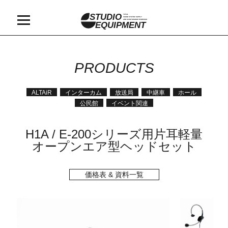
STUDIO
TOTAL
SOUND SYSTEM SUPPLY
AND MAINTAINANCE WORKSHOP
EQUIPMENT
PRODUCTS
ALTAiR
インターカム
放送局
中継車
ホール
公民館
イベント関連
H1A / E-200シリーズ用片耳軽量
オープンエア型ヘッドセット
価格表 & 資料一覧