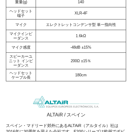
重量(g)
140
ヘッドセット
XLR-4F
端子
マイク
エレクトレットコンデンサ型 単一指向性
マイクインピ
1.6kΩ
ーダンス
マイク感度
-48dB ±15%
スピーカーユ
ニット インピ
200Ω ±15％
ーダンス
ヘッドセット
180cm
ケーブル長
ALTAiR / スペイン
スペイン・マドリード郊外にあるALTAiR（アルタイル）社は
2016年に30周年を迎えた会社です。E200シリーズは欧州でポピ