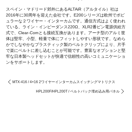
スペイン・マドリード郊外にあるALTAiR（アルタイル）社は
2016年に30周年を迎えた会社です。E200シリーズは欧州でポピ
ュラーな２ワイヤー・インターカムです。通信方式はよく使われ
ている、ライン・インピーダンス220Ω、XLR2番ピン電源供給方
式で、Clear-Comとも接続互換があります。アーチ型のアルミ筐
体は堅牢、小型、軽量で体にフィットしやすい形状です。なめら
かでしなやかなプラスティック製のベルトクリップにより、片手
で楽にベルトに差し込むことが可能です。豊富なオプションと堅
牢な日本製ヘッドセットが快適で信頼性の高いコミュニケーショ
ンをサポートします。
MTX-416 / 4×16 2ワイヤーインターカムスイッチングマトリクス
HPL200F/HPL200T / ベルトパック埋め込み用パネル